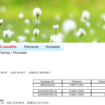
š sandėlio
Partneriai
Kontaktai
Chemija
Fiksanalai
>
: 60.05
CAS: 64-19-7
EINECS: 200-580-7
Katalogo Nr.
Faktorius
Pakuo
LM61019-001
0.997-1.003
CH165687031-01
0.998-1.0002
CH165687031-10
0.998-1.0002
atas
6.12
CAS: 1762-95-4
EINECS: 217-175-6