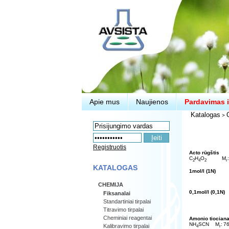
Apie mus
Naujienos
Pardavimas i
Katalogas
>
Registruotis
Acto rūgštis
C
H
O
M
2
4
2
r
KATALOGAS
1mol/l (1N)
CHEMIJA
0,1mol/l (0,1N)
Fiksanalai
Standartiniai tirpalai
Titravimo tirpalai
Cheminiai reagentai
Amonio tiocian
NH
SCN
M
:
7
Kalibravimo tirpalai
4
r