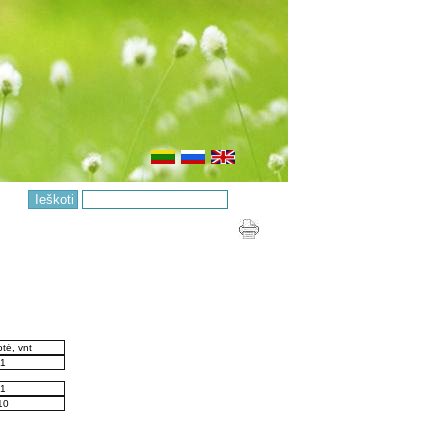
tė, vnt
1
1
10