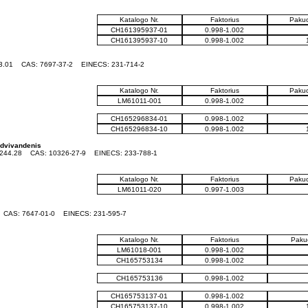
Katalogo Nr.
Faktorius
Pakuo
CH161395937-01
0.998-1.002
CH161395937-10
0.998-1.002
63.01
CAS: 7697-37-2
EINECS: 231-714-2
Katalogo Nr.
Faktorius
Pakuo
LM61011-001
0.998-1.002
CH165296834-01
0.998-1.002
CH165296834-10
0.998-1.002
 dvivandenis
244.28
CAS: 10326-27-9
EINECS: 233-788-1
Katalogo Nr.
Faktorius
Pakuo
LM61011-020
0.997-1.003
6
CAS: 7647-01-0
EINECS: 231-595-7
Katalogo Nr.
Faktorius
Pakuo
LM61018-001
0.998-1.002
CH165753134
0.998-1.002
CH165753136
0.998-1.002
CH165753137-01
0.998-1.002
CH165753137-10
0.998-1.002