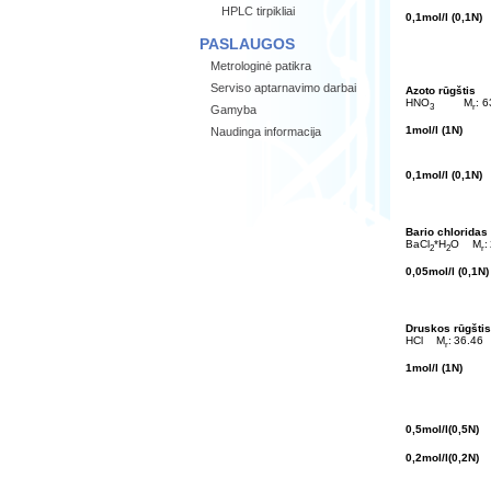
HPLC tirpikliai
0,1mol/l (0,1N)
PASLAUGOS
Metrologinė patikra
Serviso aptarnavimo darbai
Azoto rūgštis
HNO
M
: 
3
r
Gamyba
1mol/l (1N)
Naudinga informacija
0,1mol/l (0,1N)
Bario chloridas
BaCl
*H
O
M
:
2
2
r
0,05mol/l (0,1N)
Druskos rūgštis
HCl
M
:
36.4
r
1mol/l (1N)
0,5mol/l(0,5N)
0,2mol/l(0,2N)