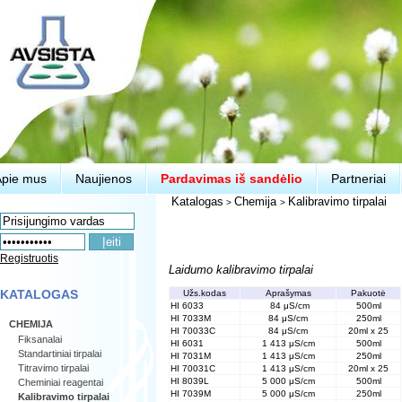
Apie mus
Naujienos
Pardavimas iš sandėlio
Partneriai
Katalogas
Chemija
Kalibravimo tirpalai
>
>
Registruotis
Laidumo kalibravimo tirpalai
KATALOGAS
Užs.kodas
Aprašymas
Pakuotė
HI 6033
84 μS/cm
500ml
HI 7033M
84 μS/cm
250ml
CHEMIJA
HI 70033C
84 μS/cm
20ml x 25
Fiksanalai
HI 6031
1 413 μS/cm
500ml
Standartiniai tirpalai
HI 7031M
1 413 μS/cm
250ml
Titravimo tirpalai
HI 70031C
1 413 μS/cm
20ml x 25
HI 8039L
5 000 μS/cm
500ml
Cheminiai reagentai
HI 7039M
5 000 μS/cm
250ml
Kalibravimo tirpalai