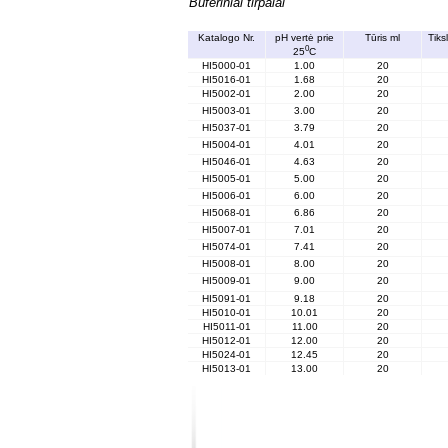
Buferiniai tirpalai
Katalogo Nr.
pH vertė prie
Tūris ml
Tiks
0
25
C
HI5000-01
1.00
20
HI5016-01
1.68
20
HI5002-01
2.00
20
HI5003-01
3.00
20
HI5037-01
3.79
20
HI5004-01
4.01
20
HI5046-01
4.63
20
HI5005-01
5.00
20
HI5006-01
6.00
20
HI5068-01
6.86
20
HI5007-01
7.01
20
HI5074-01
7.41
20
HI5008-01
8.00
20
HI5009-01
9.00
20
HI5091-01
9.18
20
HI5010-01
10.01
20
HI5011-01
11.00
20
HI5012-01
12.00
20
HI5024-01
12.45
20
HI5013-01
13.00
20