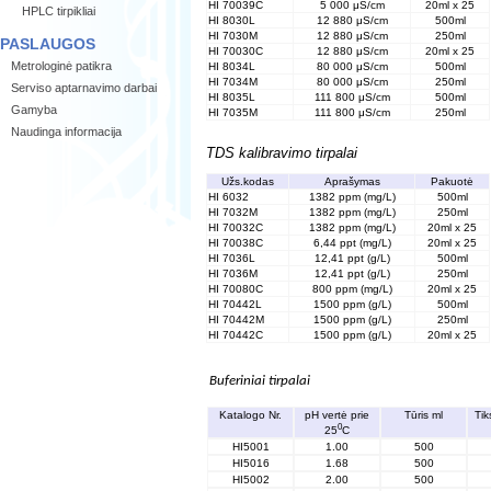
HI 70039C
5 000 μS/cm
20ml x 25
HPLC tirpikliai
HI 8030L
12 880 μS/cm
500ml
HI 7030M
12 880 μS/cm
250ml
PASLAUGOS
HI 70030C
12 880 μS/cm
20ml x 25
Metrologinė patikra
HI 8034L
80 000 μS/cm
500ml
HI 7034M
80 000 μS/cm
250ml
Serviso aptarnavimo darbai
HI 8035L
111 800 μS/cm
500ml
Gamyba
HI 7035M
111 800 μS/cm
250ml
Naudinga informacija
TDS kalibravimo tirpalai
Užs.kodas
Aprašymas
Pakuotė
HI 6032
1382 ppm (mg/L)
500ml
HI 7032M
1382 ppm (mg/L)
250ml
HI 70032C
1382 ppm (mg/L)
20ml x 25
HI 70038C
6,44 ppt (mg/L)
20ml x 25
HI 7036L
12,41 ppt (g/L)
500ml
HI 7036M
12,41 ppt (g/L)
250ml
HI 70080C
800 ppm (mg/L)
20ml x 25
HI 70442L
1500 ppm (g/L)
500ml
HI 70442M
1500 ppm (g/L)
250ml
HI 70442C
1500 ppm (g/L)
20ml x 25
Buferiniai tirpalai
Katalogo Nr.
pH vertė prie
Tūris ml
Tik
0
25
C
HI5001
1.00
500
HI5016
1.68
500
HI5002
2.00
500