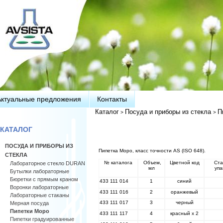
Актуальные предложения
Контакты
Каталог
Посуда и приборы из стекла
П
>
>
КАТАЛОГ
ПОСУДА И ПРИБОРЫ ИЗ
Пипетка Моро, класс точности AS (ISO 648).
СТЕКЛА
№ каталога
Объем,
Цветной код
Ста
Лабораторное стекло DURAN
мл
упа
Бутылки лабораторные
Бюретки с прямым краном
433 111 014
1
синий
Воронки лабораторные
433 111 016
2
оранжевый
Лабораторные стаканы
433 111 017
3
черный
Мерная посуда
Пипетки Моро
433 111 117
4
красный х 2
Пипетки градуированные