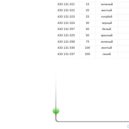
433 131 021
15
зеленый
433 131 022
20
желтый
433 131 023
25
голубой
433 131 024
30
черный
433 131 057
40
белый
433 131 025
50
красный
433 131 058
75
зеленый
433 131 030
100
желтый
433 131 037
200
синий
C