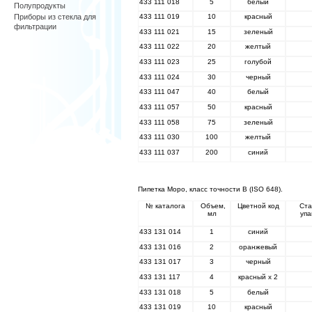
433 111 018
5
белый
Полупродукты
Приборы из стекла для
433 111 019
10
красный
фильтрации
433 111 021
15
зеленый
433 111 022
20
желтый
433 111 023
25
голубой
433 111 024
30
черный
433 111 047
40
белый
433 111 057
50
красный
433 111 058
75
зеленый
433 111 030
100
желтый
433 111 037
200
синий
Пипетка Моро, класс точности В (ISO 648).
№ каталога
Объем,
Цветной код
Ста
мл
упа
433 131 014
1
синий
433 131 016
2
оранжевый
433 131 017
3
черный
433 131 117
4
красный х 2
433 131 018
5
белый
433 131 019
10
красный